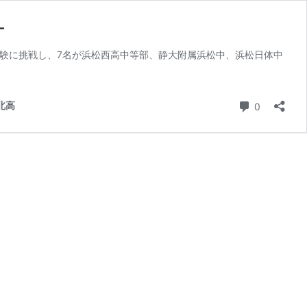
―
受験に挑戦し、7名が浜松西高中等部、静大附属浜松中、浜松日体中
コメント
北高
0