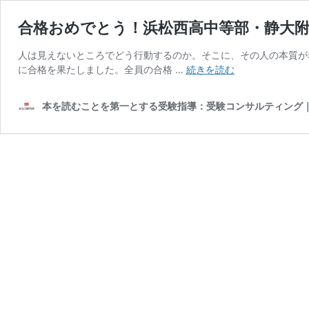
合格おめでとう！浜松西高中等部・静大附
人は見えないところでどう行動するのか。そこに、その人の本質が
合
に合格を果たしました。全員の合格 …
続きを読む
格
お
本を読むことを第一とする受験指導：受験コンサルティング
め
で
と
う！
浜
松
西
高
中
等
部・
静
大
附