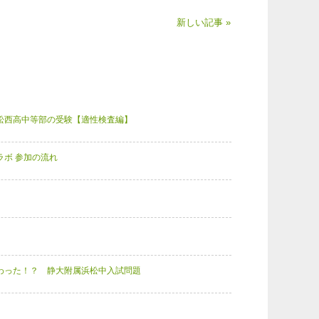
新しい記事 »
松西高中等部の受験【適性検査編】
ラボ 参加の流れ
わった！？ 静大附属浜松中入試問題