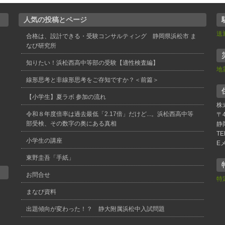
人気の投稿とページ
送
合格は、設計できる・受験コンサルティング 静岡県浜松市 ま
なび研究所
知りたい！浜松西高中等部の受験【適性検査編】
地
線形思考と非線形思考をご存知ですか？＜前篇＞
【小学生】夏ラボ 参加の流れ
株
令和８年度倍率は過去最低「2.17倍」だけど...。浜松西高中等
〒4
部受検、その数字の奥にある真相
静
TE
小学生の講座
E
東野圭吾「手紙」
お問合せ
特
まなび資料
出題傾向が変わった！？ 静大附属浜松中入試問題