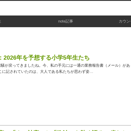
生
note記事
カウン
：2026年を予想する小学5年生たち
喧騒が戻ってきましたね。今、私の手元には一通の業務報告書（メール）があ
こに記されていたのは、大人である私たちが思わず姿…