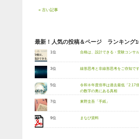
« 古い記事
最新！人気の投稿＆ページ ランキング1
合格は、設計できる・受験コンサル
線形思考と非線形思考をご存知で
令和８年度倍率は過去最低「2.17
の数字の奥にある真相
東野圭吾「手紙」
まなび資料