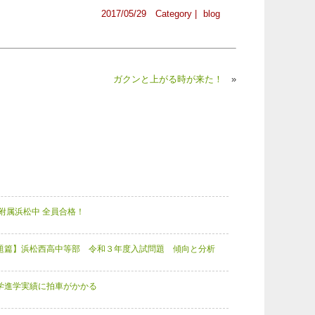
2017/05/29 Category |
blog
ガクンと上がる時が来た！
»
附属浜松中 全員合格！
題篇】浜松西高中等部 令和３年度入試問題 傾向と分析
学進学実績に拍車がかかる