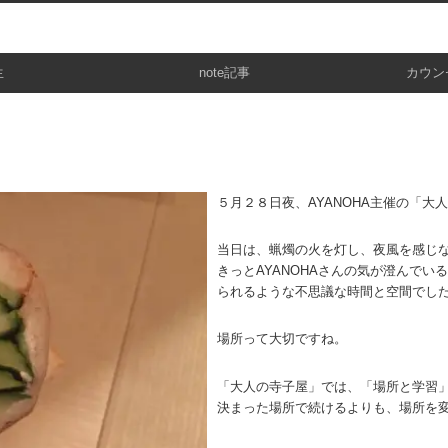
生
note記事
カウン
５月２８日夜、AYANOHA主催の「
当日は、蝋燭の火を灯し、夜風を感じ
きっとAYANOHAさんの気が澄んで
られるような不思議な時間と空間でし
場所って大切ですね。
「大人の寺子屋」では、「場所と学習
決まった場所で続けるよりも、場所を