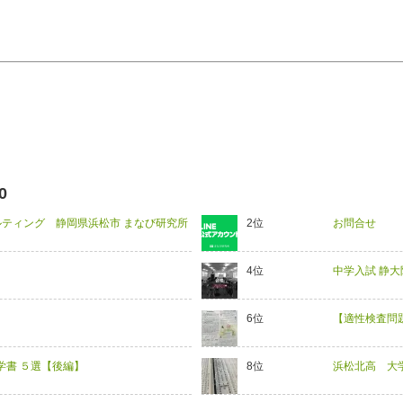
0
ティング 静岡県浜松市 まなび研究所
お問合せ
中学入試 静大
【適性検査問
学書 ５選【後編】
浜松北高 大