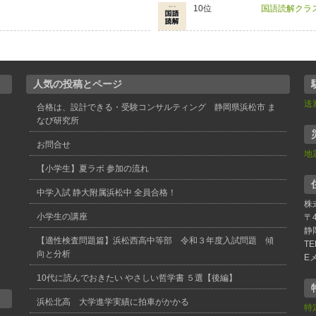
国語読解クラ
人気の投稿とページ
送
合格は、設計できる・受験コンサルティング 静岡県浜松市 ま
なび研究所
お問合せ
地
【小学生】夏ラボ 参加の流れ
中学入試 静大附属浜松中 全員合格！
株
小学生の講座
〒4
静
【適性検査問題篇】浜松西高中等部 令和３年度入試問題 傾
TE
向と分析
E
10代に読んでおきたい やさしい哲学書 ５選【後編】
浜松北高 大学進学実績に拍車がかかる
特