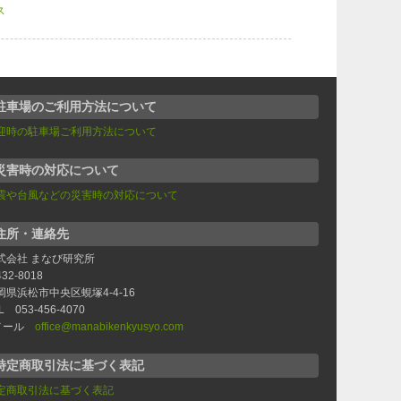
ス
駐車場のご利用方法について
迎時の駐車場ご利用方法について
災害時の対応について
震や台風などの災害時の対応について
住所・連絡先
式会社 まなび研究所
32-8018
岡県浜松市中央区蜆塚4-4-16
L 053-456-4070
メール
office@manabikenkyusyo.com
特定商取引法に基づく表記
定商取引法に基づく表記