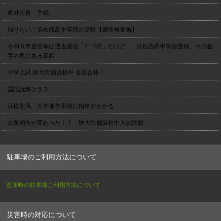
東野圭吾「手紙」
知りたい！浜松西高中等部の受験【適性検査編】
令和８年度倍率は過去最低「2.17倍」だけど...。浜松西高中等部受検、その数
字の奥にある真相
中学入試 静大附属浜松中 全員合格！
国語読解クラス
浜松北高 大学進学実績に拍車がかかる
出題傾向が変わった！？ 静大附属浜松中入試問題
駐車場のご利用方法について
送迎時の駐車場ご利用方法について
災害時の対応について