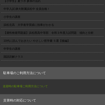
【小学生】夏ラボ 参加の流れ
中学入試 静大附属浜松中 全員合格！
小学生の講座
浜松北高 大学進学実績に拍車がかかる
【適性検査問題篇】浜松西高中等部 令和３年度入試問題 傾向と分析
10代に読んでおきたい やさしい哲学書 ５選【後編】
中学生の講座
国語読解クラス
駐車場のご利用方法について
送迎時の駐車場ご利用方法について
災害時の対応について