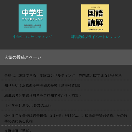
中学生コンサルティング
国語読解プライベートレッスン
人気の投稿とページ
合格は、設計できる・受験コンサルティング 静岡県浜松市 まなび研究所
知りたい！浜松西高中等部の受験【適性検査編】
線形思考と非線形思考をご存知ですか？＜前篇＞
【小学生】夏ラボ 参加の流れ
令和８年度倍率は過去最低「2.17倍」だけど...。浜松西高中等部受検、その数
字の奥にある真相
東野圭吾「手紙」