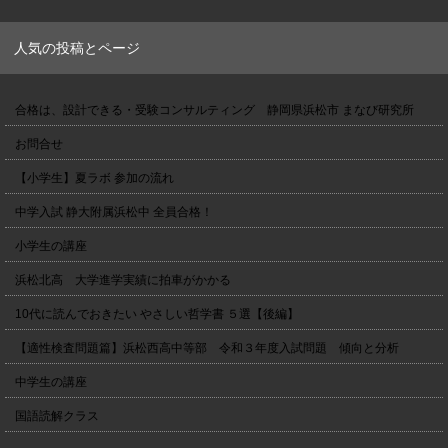
人気の投稿とページ
合格は、設計できる・受験コンサルティング 静岡県浜松市 まなび研究所
お問合せ
【小学生】夏ラボ 参加の流れ
中学入試 静大附属浜松中 全員合格！
小学生の講座
浜松北高 大学進学実績に拍車がかかる
10代に読んでおきたい やさしい哲学書 ５選【後編】
【適性検査問題篇】浜松西高中等部 令和３年度入試問題 傾向と分析
中学生の講座
国語読解クラス