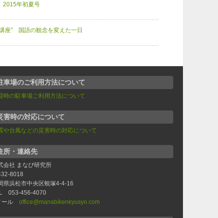
2015年初夏号
書講座” 国語の観念を変えた一日
駐車場のご利用方法について
迎時の駐車場ご利用方法について
災害時の対応について
震や台風などの災害時の対応について
住所・連絡先
式会社 まなび研究所
32-8018
岡県浜松市中央区蜆塚4-4-16
L 053-456-4070
メール
office@manabikenkyusyo.com