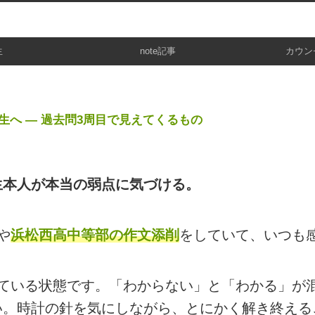
生
note記事
カウン
へ ― 過去問3周目で見えてくるもの
生本人が本当の弱点に気づける。
や
浜松西高中等部の作文添削
をしていて、いつも
している状態です。「わからない」と「わかる」が
い。時計の針を気にしながら、とにかく解き終える