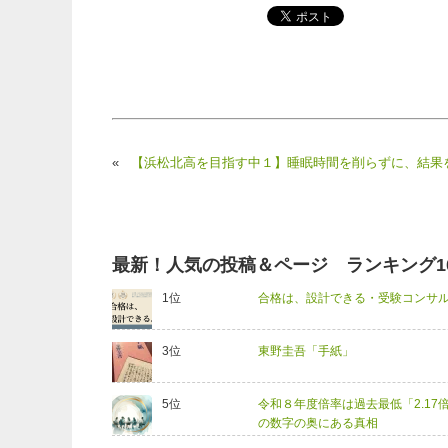
«
【浜松北高を目指す中１】睡眠時間を削らずに、結果
最新！人気の投稿＆ページ ランキング1
合格は、設計できる・受験コンサル
東野圭吾「手紙」
令和８年度倍率は過去最低「2.17
の数字の奥にある真相