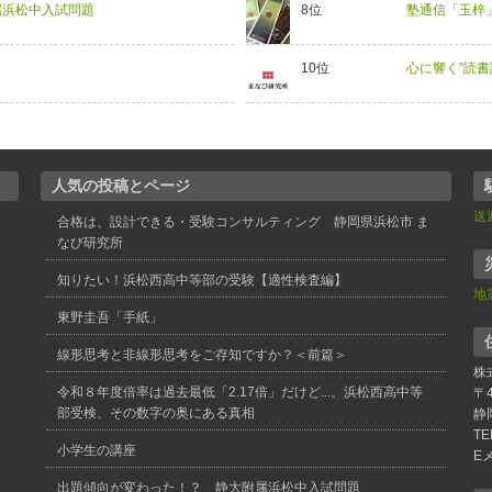
属浜松中入試問題
塾通信「玉梓」
心に響く”読
人気の投稿とページ
送
合格は、設計できる・受験コンサルティング 静岡県浜松市 ま
なび研究所
知りたい！浜松西高中等部の受験【適性検査編】
地
東野圭吾「手紙」
線形思考と非線形思考をご存知ですか？＜前篇＞
株
令和８年度倍率は過去最低「2.17倍」だけど...。浜松西高中等
〒4
部受検、その数字の奥にある真相
静
TE
小学生の講座
E
出題傾向が変わった！？ 静大附属浜松中入試問題