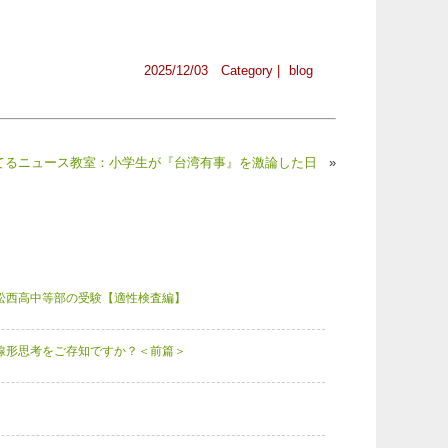
2025/12/03 Category |
blog
育てるニュース教室：小学生が『台湾有事』を激論した日
»
松西高中等部の受験【適性検査編】
線形思考をご存知ですか？＜前篇＞