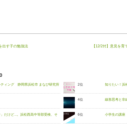
を出す子の勉強法
【12/2付】意見を
0
ティング 静岡県浜松市 まなび研究所
知りたい！浜
線形思考と非
倍」だけど...。浜松西高中等部受検、そ
小学生の講座