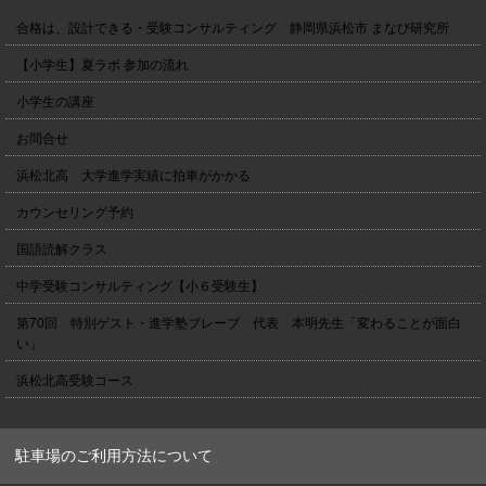
合格は、設計できる・受験コンサルティング 静岡県浜松市 まなび研究所
【小学生】夏ラボ 参加の流れ
小学生の講座
お問合せ
浜松北高 大学進学実績に拍車がかかる
カウンセリング予約
国語読解クラス
中学受験コンサルティング【小６受験生】
第70回 特別ゲスト・進学塾ブレーブ 代表 本明先生「変わることが面白
い」
浜松北高受験コース
駐車場のご利用方法について