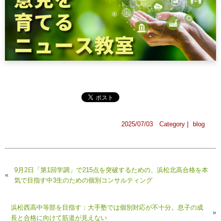
2025/07/03 Category |
blog
9月2日「第1回学調」で215点を突破するための、浜松北高合格を本
«
気で目指す中3生のための個別コンサルティング
浜松西高中等部を目指す：大手塾では個別対応が不十分。息子の成
»
長と合格に向けて筋道が見えない