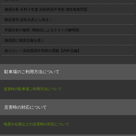
徹底分析 令和２年度 浜松西高中等部 適性検査問題
限定発売 浜松北高どら焼き！
学調分析の極意: 帰納法によるテストの解明術
徹底的に復習主義を貫く
知りたい！浜松西高中等部の受験【内申点編】
駐車場のご利用方法について
送迎時の駐車場ご利用方法について
災害時の対応について
地震や台風などの災害時の対応について