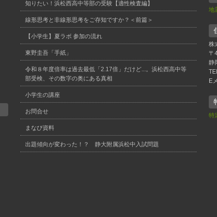
知りたい！浜松西高中等部の受験【適性検査編】
地
線形思考と非線形思考をご存知ですか？＜前篇＞
【小学生】夏ラボ 参加の流れ
株
東野圭吾「手紙」
〒4
静
令和８年度倍率は過去最低「2.17倍」だけど...。浜松西高中等
TE
部受検、その数字の奥にある真相
E
小学生の講座
お問合せ
特
まなび資料
出題傾向が変わった！？ 静大附属浜松中入試問題