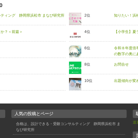
0
ティング 静岡県浜松市 まなび研究所
知りたい！浜
すか？＜前篇＞
【小学生】夏
令和８年度倍率
の数字の奥に
お問合せ
出題傾向が変
人気の投稿とページ
送
合格は、設計できる・受験コンサルティング 静岡県浜松市 ま
なび研究所